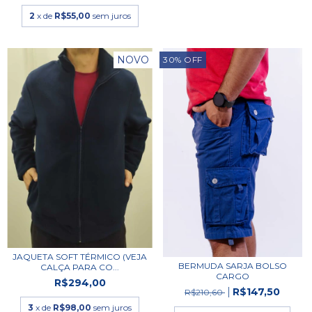
2
x de
R$55,00
sem juros
NOVO
30
%
OFF
JAQUETA SOFT TÉRMICO (VEJA
BERMUDA SARJA BOLSO
CALÇA PARA CO...
CARGO
R$294,00
R$147,50
R$210,60
3
x de
R$98,00
sem juros