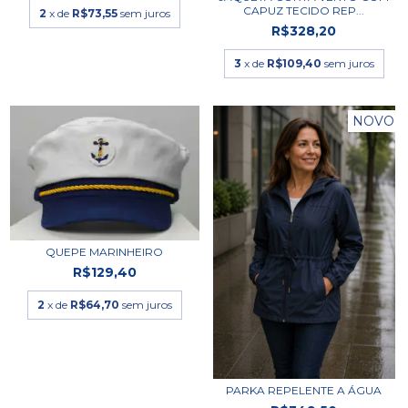
CAPUZ TECIDO REP...
2
x de
R$73,55
sem juros
R$328,20
3
x de
R$109,40
sem juros
NOVO
QUEPE MARINHEIRO
R$129,40
2
x de
R$64,70
sem juros
PARKA REPELENTE A ÁGUA